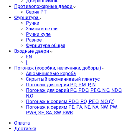
Двери Invisible
Противопожарные двери
Серия PT
Фурнитура
Ручки
Замки и петли
Ручки купе
Разное
Фурнитура общая
Входные двери
FN
I
Погонаж (коробки, наличники, доборы)
Алюминиевые короба
Скрытый алюминиевый плинтус
Погонаж для серии PD, PM, P, N
Погонаж для серий P.O, PD.O, PE.O, N.O, ND.O,
N.O
Погонаж к сериям PD.O, P.O, PE.O, N.O (2)
Погонаж к сериям PE, PA, NE, NA, NW, PW,
PWB, SE, SA, SW, SWB
Оплата
Доставка