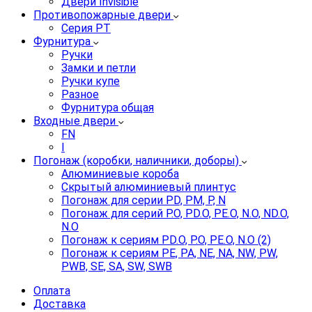
Двери Invisible
Противопожарные двери
Серия PT
Фурнитура
Ручки
Замки и петли
Ручки купе
Разное
Фурнитура общая
Входные двери
FN
I
Погонаж (коробки, наличники, доборы)
Алюминиевые короба
Скрытый алюминиевый плинтус
Погонаж для серии PD, PM, P, N
Погонаж для серий P.O, PD.O, PE.O, N.O, ND.O,
N.O
Погонаж к сериям PD.O, P.O, PE.O, N.O (2)
Погонаж к сериям PE, PA, NE, NA, NW, PW,
PWB, SE, SA, SW, SWB
Оплата
Доставка