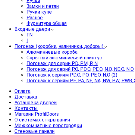
Ручки
Замки и петли
Ручки купе
Разное
Фурнитура общая
Входные двери
FN
I
Погонаж (коробки, наличники, доборы)
Алюминиевые короба
Скрытый алюминиевый плинтус
Погонаж для серии PD, PM, P, N
Погонаж для серий P.O, PD.O, PE.O, N.O, ND.O, N.O
Погонаж к сериям PD.O, P.O, PE.O, N.O (2)
Погонаж к сериям PE, PA, NE, NA, NW, PW, PWB, 
Оплата
Доставка
Установка дверей
Контакты
Магазин ProfilDoors
О системах открывания
Межкомнатные перегородки
Стеновые панели