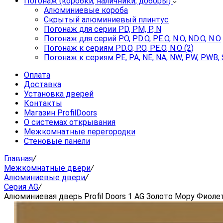
Погонаж (коробки, наличники, доборы)
Алюминиевые короба
Скрытый алюминиевый плинтус
Погонаж для серии PD, PM, P, N
Погонаж для серий P.O, PD.O, PE.O, N.O, ND.O, N.O
Погонаж к сериям PD.O, P.O, PE.O, N.O (2)
Погонаж к сериям PE, PA, NE, NA, NW, PW, PWB, 
Оплата
Доставка
Установка дверей
Контакты
Магазин ProfilDoors
О системах открывания
Межкомнатные перегородки
Стеновые панели
Главная
/
Межкомнатные двери
/
Алюминиевые двери
/
Серия AG
/
Алюминиевая дверь Profil Doors 1 AG Золото Мору Фиоле