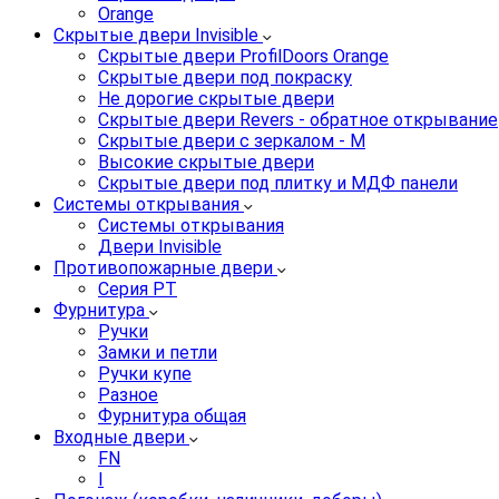
Orange
Скрытые двери Invisible
Скрытые двери ProfilDoors Orange
Скрытые двери под покраску
Не дорогие скрытые двери
Скрытые двери Revers - обратное открывание
Скрытые двери с зеркалом - M
Высокие скрытые двери
Скрытые двери под плитку и МДФ панели
Системы открывания
Системы открывания
Двери Invisible
Противопожарные двери
Серия PT
Фурнитура
Ручки
Замки и петли
Ручки купе
Разное
Фурнитура общая
Входные двери
FN
I