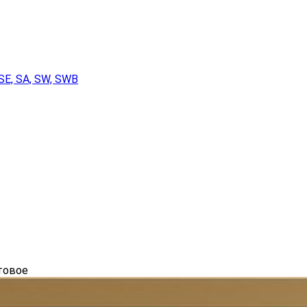
SE, SA, SW, SWB
товое