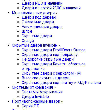
Двери NE.O в наличии
Двери высотой 2300 в наличии
Межкомнатные двери
Двери под дерево
Эмалевые двери
Алюминиевые двери
Шпон
Скрытые двери
Orange
Скрытые двери Invisible
Скрытые двери ProfilDoors Orange
Скрытые двери под покраску
Не дорогие скрытые двери
Скрытые двери Revers - обратное
открывание
Скрытые двери с зеркалом - M
Высокие скрытые двери
Скрытые двери под плитку и МДФ панели
Системы открывания
Системы открывания
Двери Invisible
Противопожарные двери
Серия PT