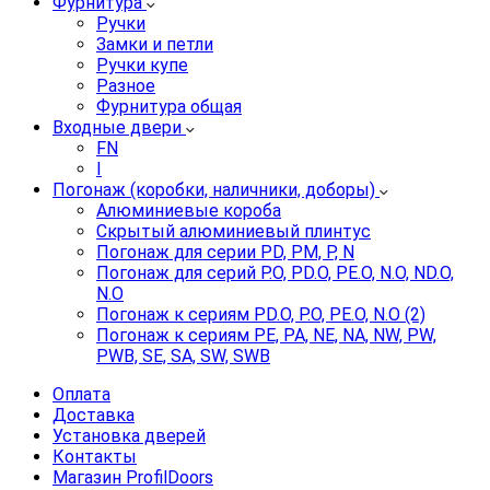
Фурнитура
Ручки
Замки и петли
Ручки купе
Разное
Фурнитура общая
Входные двери
FN
I
Погонаж (коробки, наличники, доборы)
Алюминиевые короба
Скрытый алюминиевый плинтус
Погонаж для серии PD, PM, P, N
Погонаж для серий P.O, PD.O, PE.O, N.O, ND.O,
N.O
Погонаж к сериям PD.O, P.O, PE.O, N.O (2)
Погонаж к сериям PE, PA, NE, NA, NW, PW,
PWB, SE, SA, SW, SWB
Оплата
Доставка
Установка дверей
Контакты
Магазин ProfilDoors