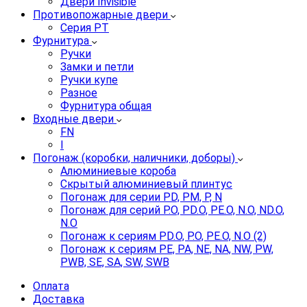
Двери Invisible
Противопожарные двери
Серия PT
Фурнитура
Ручки
Замки и петли
Ручки купе
Разное
Фурнитура общая
Входные двери
FN
I
Погонаж (коробки, наличники, доборы)
Алюминиевые короба
Скрытый алюминиевый плинтус
Погонаж для серии PD, PM, P, N
Погонаж для серий P.O, PD.O, PE.O, N.O, ND.O,
N.O
Погонаж к сериям PD.O, P.O, PE.O, N.O (2)
Погонаж к сериям PE, PA, NE, NA, NW, PW,
PWB, SE, SA, SW, SWB
Оплата
Доставка