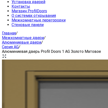
Установка дверей
Контакты
Магазин ProfilDoors
О системах открывания
Межкомнатные перегородки
Стеновые панели
Главная
/
Межкомнатные двери
/
Алюминиевые двери
/
Серия AG
/
Алюминиевая дверь Profil Doors 1 AG Золото Матовое