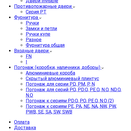
Двери Invisible
Противопожарные двери
Серия PT
Фурнитура
Ручки
Замки и петли
Ручки купе
Разное
Фурнитура общая
Входные двери
FN
I
Погонаж (коробки, наличники, доборы)
Алюминиевые короба
Скрытый алюминиевый плинтус
Погонаж для серии PD, PM, P, N
Погонаж для серий P.O, PD.O, PE.O, N.O, ND.O,
N.O
Погонаж к сериям PD.O, P.O, PE.O, N.O (2)
Погонаж к сериям PE, PA, NE, NA, NW, PW,
PWB, SE, SA, SW, SWB
Оплата
Доставка