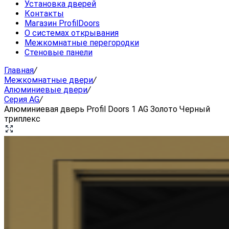
Установка дверей
Контакты
Магазин ProfilDoors
О системах открывания
Межкомнатные перегородки
Стеновые панели
Главная
/
Межкомнатные двери
/
Алюминиевые двери
/
Серия AG
/
Алюминиевая дверь Profil Doors 1 AG Золото Черный
триплекс