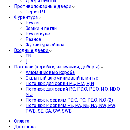
Двери Invisible
Противопожарные двери
Серия PT
Фурнитура
Ручки
Замки и петли
Ручки купе
Разное
Фурнитура общая
Входные двери
FN
I
Погонаж (коробки, наличники, доборы)
Алюминиевые короба
Скрытый алюминиевый плинтус
Погонаж для серии PD, PM, P, N
Погонаж для серий P.O, PD.O, PE.O, N.O, ND.O,
N.O
Погонаж к сериям PD.O, P.O, PE.O, N.O (2)
Погонаж к сериям PE, PA, NE, NA, NW, PW,
PWB, SE, SA, SW, SWB
Оплата
Доставка