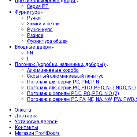
Противопожарные двери
Серия PT
Фурнитура
Ручки
Замки и петли
Ручки купе
Разное
Фурнитура общая
Входные двери
FN
I
Погонаж (коробки, наличники, доборы)
Алюминиевые короба
Скрытый алюминиевый плинтус
Погонаж для серии PD, PM, P, N
Погонаж для серий P.O, PD.O, PE.O, N.O, ND.O, N.O
Погонаж к сериям PD.O, P.O, PE.O, N.O (2)
Погонаж к сериям PE, PA, NE, NA, NW, PW, PWB, 
Оплата
Доставка
Установка дверей
Контакты
Магазин ProfilDoors