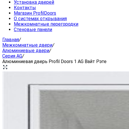
Установка дверей
Контакты
Магазин ProfilDoors
О системах открывания
Межкомнатные перегородки
Стеновые панели
Главная
/
Межкомнатные двери
/
Алюминиевые двери
/
Серия AG
/
Алюминиевая дверь Profil Doors 1 AG Вайт Рэте