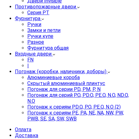
Двери Invisible
Противопожарные двери
Серия PT
Фурнитура
Ручки
Замки и петли
Ручки купе
Разное
Фурнитура общая
Входные двери
FN
I
Погонаж (коробки, наличники, доборы)
Алюминиевые короба
Скрытый алюминиевый плинтус
Погонаж для серии PD, PM, P, N
Погонаж для серий P.O, PD.O, PE.O, N.O, ND.O,
N.O
Погонаж к сериям PD.O, P.O, PE.O, N.O (2)
Погонаж к сериям PE, PA, NE, NA, NW, PW,
PWB, SE, SA, SW, SWB
Оплата
Доставка