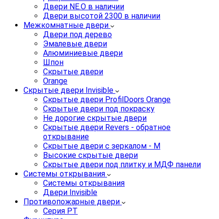
Двери NE.O в наличии
Двери высотой 2300 в наличии
Межкомнатные двери
Двери под дерево
Эмалевые двери
Алюминиевые двери
Шпон
Скрытые двери
Orange
Скрытые двери Invisible
Скрытые двери ProfilDoors Orange
Скрытые двери под покраску
Не дорогие скрытые двери
Скрытые двери Revers - обратное
открывание
Скрытые двери с зеркалом - M
Высокие скрытые двери
Скрытые двери под плитку и МДФ панели
Системы открывания
Системы открывания
Двери Invisible
Противопожарные двери
Серия PT