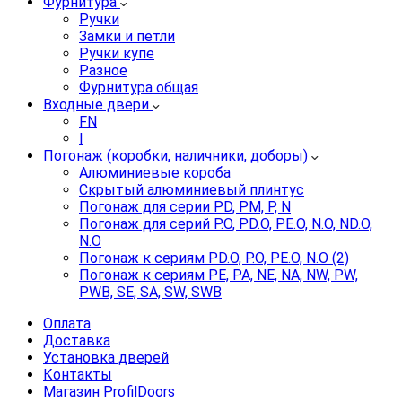
Фурнитура
Ручки
Замки и петли
Ручки купе
Разное
Фурнитура общая
Входные двери
FN
I
Погонаж (коробки, наличники, доборы)
Алюминиевые короба
Скрытый алюминиевый плинтус
Погонаж для серии PD, PM, P, N
Погонаж для серий P.O, PD.O, PE.O, N.O, ND.O,
N.O
Погонаж к сериям PD.O, P.O, PE.O, N.O (2)
Погонаж к сериям PE, PA, NE, NA, NW, PW,
PWB, SE, SA, SW, SWB
Оплата
Доставка
Установка дверей
Контакты
Магазин ProfilDoors