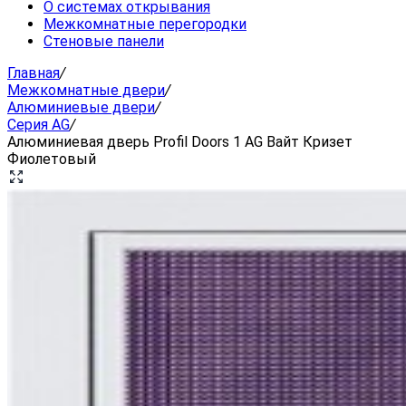
О системах открывания
Межкомнатные перегородки
Стеновые панели
Главная
/
Межкомнатные двери
/
Алюминиевые двери
/
Серия AG
/
Алюминиевая дверь Profil Doors 1 AG Вайт Кризет
Фиолетовый