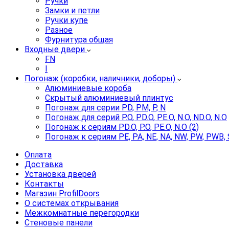
Ручки
Замки и петли
Ручки купе
Разное
Фурнитура общая
Входные двери
FN
I
Погонаж (коробки, наличники, доборы)
Алюминиевые короба
Скрытый алюминиевый плинтус
Погонаж для серии PD, PM, P, N
Погонаж для серий P.O, PD.O, PE.O, N.O, ND.O, N.O
Погонаж к сериям PD.O, P.O, PE.O, N.O (2)
Погонаж к сериям PE, PA, NE, NA, NW, PW, PWB, 
Оплата
Доставка
Установка дверей
Контакты
Магазин ProfilDoors
О системах открывания
Межкомнатные перегородки
Стеновые панели