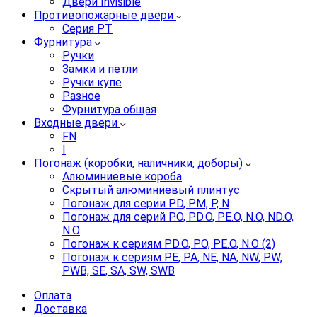
Двери Invisible
Противопожарные двери
Серия PT
Фурнитура
Ручки
Замки и петли
Ручки купе
Разное
Фурнитура общая
Входные двери
FN
I
Погонаж (коробки, наличники, доборы)
Алюминиевые короба
Скрытый алюминиевый плинтус
Погонаж для серии PD, PM, P, N
Погонаж для серий P.O, PD.O, PE.O, N.O, ND.O,
N.O
Погонаж к сериям PD.O, P.O, PE.O, N.O (2)
Погонаж к сериям PE, PA, NE, NA, NW, PW,
PWB, SE, SA, SW, SWB
Оплата
Доставка