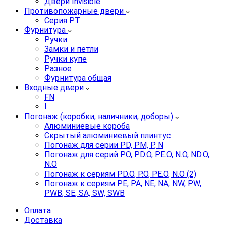
Двери Invisible
Противопожарные двери
Серия PT
Фурнитура
Ручки
Замки и петли
Ручки купе
Разное
Фурнитура общая
Входные двери
FN
I
Погонаж (коробки, наличники, доборы)
Алюминиевые короба
Скрытый алюминиевый плинтус
Погонаж для серии PD, PM, P, N
Погонаж для серий P.O, PD.O, PE.O, N.O, ND.O,
N.O
Погонаж к сериям PD.O, P.O, PE.O, N.O (2)
Погонаж к сериям PE, PA, NE, NA, NW, PW,
PWB, SE, SA, SW, SWB
Оплата
Доставка