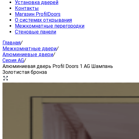
Установка дверей
Контакты
Магазин ProfilDoors
О системах открывания
Межкомнатные перегородки
Стеновые панели
Главная
/
Межкомнатные двери
/
Алюминиевые двери
/
Серия AG
/
Алюминиевая дверь Profil Doors 1 AG Шампань
Золотистая бронза