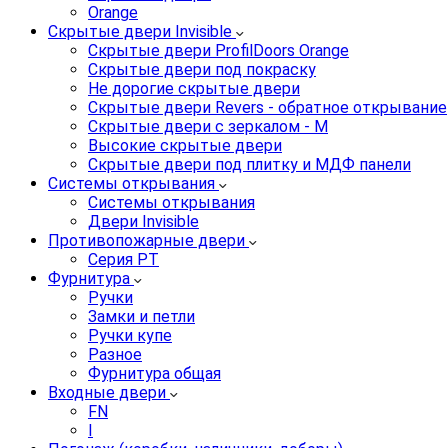
Orange
Скрытые двери Invisible
Скрытые двери ProfilDoors Orange
Скрытые двери под покраску
Не дорогие скрытые двери
Скрытые двери Revers - обратное открывание
Скрытые двери с зеркалом - M
Высокие скрытые двери
Скрытые двери под плитку и МДФ панели
Системы открывания
Системы открывания
Двери Invisible
Противопожарные двери
Серия PT
Фурнитура
Ручки
Замки и петли
Ручки купе
Разное
Фурнитура общая
Входные двери
FN
I