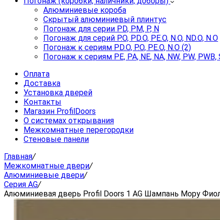
Погонаж (коробки, наличники, доборы)
Алюминиевые короба
Скрытый алюминиевый плинтус
Погонаж для серии PD, PM, P, N
Погонаж для серий P.O, PD.O, PE.O, N.O, ND.O, N.O
Погонаж к сериям PD.O, P.O, PE.O, N.O (2)
Погонаж к сериям PE, PA, NE, NA, NW, PW, PWB, 
Оплата
Доставка
Установка дверей
Контакты
Магазин ProfilDoors
О системах открывания
Межкомнатные перегородки
Стеновые панели
Главная
/
Межкомнатные двери
/
Алюминиевые двери
/
Серия AG
/
Алюминиевая дверь Profil Doors 1 AG Шампань Мору Фио