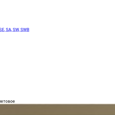
SE, SA, SW, SWB
летовое