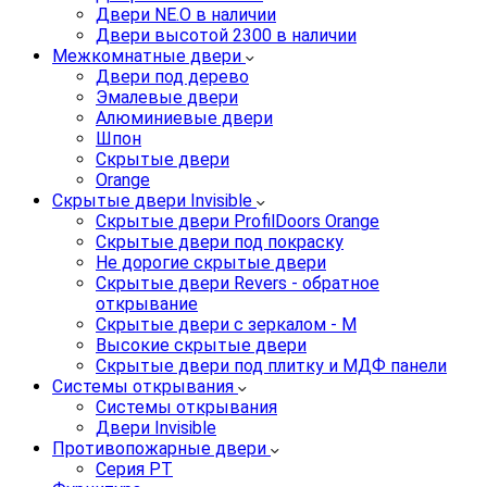
Двери NE.O в наличии
Двери высотой 2300 в наличии
Межкомнатные двери
Двери под дерево
Эмалевые двери
Алюминиевые двери
Шпон
Скрытые двери
Orange
Скрытые двери Invisible
Скрытые двери ProfilDoors Orange
Скрытые двери под покраску
Не дорогие скрытые двери
Скрытые двери Revers - обратное
открывание
Скрытые двери с зеркалом - M
Высокие скрытые двери
Скрытые двери под плитку и МДФ панели
Системы открывания
Системы открывания
Двери Invisible
Противопожарные двери
Серия PT