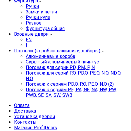
Фурнитура
Ручки
Замки и петли
Ручки купе
Разное
Фурнитура общая
Входные двери
FN
I
Погонаж (коробки, наличники, доборы)
Алюминиевые короба
Скрытый алюминиевый плинтус
Погонаж для серии PD, PM, P, N
Погонаж для серий P.O, PD.O, PE.O, N.O, ND.O,
N.O
Погонаж к сериям PD.O, P.O, PE.O, N.O (2)
Погонаж к сериям PE, PA, NE, NA, NW, PW,
PWB, SE, SA, SW, SWB
Оплата
Доставка
Установка дверей
Контакты
Магазин ProfilDoors