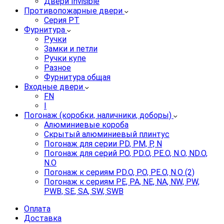
Двери Invisible
Противопожарные двери
Серия PT
Фурнитура
Ручки
Замки и петли
Ручки купе
Разное
Фурнитура общая
Входные двери
FN
I
Погонаж (коробки, наличники, доборы)
Алюминиевые короба
Скрытый алюминиевый плинтус
Погонаж для серии PD, PM, P, N
Погонаж для серий P.O, PD.O, PE.O, N.O, ND.O,
N.O
Погонаж к сериям PD.O, P.O, PE.O, N.O (2)
Погонаж к сериям PE, PA, NE, NA, NW, PW,
PWB, SE, SA, SW, SWB
Оплата
Доставка