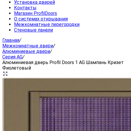
Установка дверей
Контакты
Магазин ProfilDoors
О системах открывания
Межкомнатные перегородки
Стеновые панели
Главная
/
Межкомнатные двери
/
Алюминиевые двери
/
Серия AG
/
Алюминиевая дверь Profil Doors 1 AG Шампань Кризет
Фиолетовый