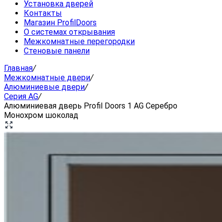
Установка дверей
Контакты
Магазин ProfilDoors
О системах открывания
Межкомнатные перегородки
Стеновые панели
Главная
/
Межкомнатные двери
/
Алюминиевые двери
/
Серия AG
/
Алюминиевая дверь Profil Doors 1 AG Серебро
Монохром шоколад