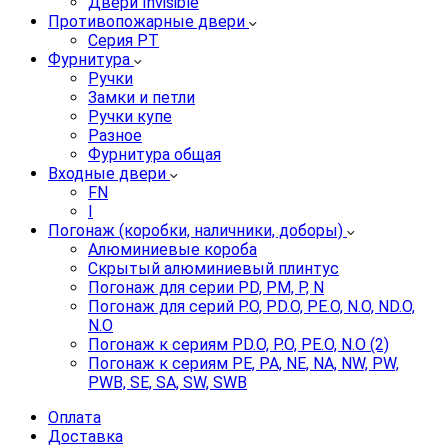
Двери Invisible
Противопожарные двери
Серия PT
Фурнитура
Ручки
Замки и петли
Ручки купе
Разное
Фурнитура общая
Входные двери
FN
I
Погонаж (коробки, наличники, доборы)
Алюминиевые короба
Скрытый алюминиевый плинтус
Погонаж для серии PD, PM, P, N
Погонаж для серий P.O, PD.O, PE.O, N.O, ND.O,
N.O
Погонаж к сериям PD.O, P.O, PE.O, N.O (2)
Погонаж к сериям PE, PA, NE, NA, NW, PW,
PWB, SE, SA, SW, SWB
Оплата
Доставка