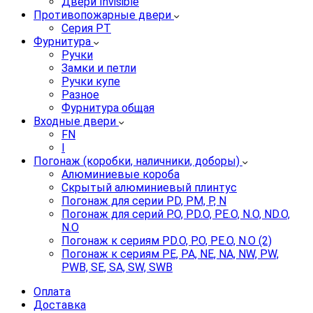
Двери Invisible
Противопожарные двери
Серия PT
Фурнитура
Ручки
Замки и петли
Ручки купе
Разное
Фурнитура общая
Входные двери
FN
I
Погонаж (коробки, наличники, доборы)
Алюминиевые короба
Скрытый алюминиевый плинтус
Погонаж для серии PD, PM, P, N
Погонаж для серий P.O, PD.O, PE.O, N.O, ND.O,
N.O
Погонаж к сериям PD.O, P.O, PE.O, N.O (2)
Погонаж к сериям PE, PA, NE, NA, NW, PW,
PWB, SE, SA, SW, SWB
Оплата
Доставка