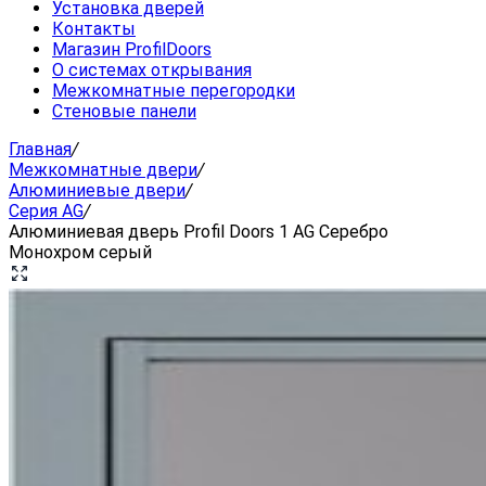
Установка дверей
Контакты
Магазин ProfilDoors
О системах открывания
Межкомнатные перегородки
Стеновые панели
Главная
/
Межкомнатные двери
/
Алюминиевые двери
/
Серия AG
/
Алюминиевая дверь Profil Doors 1 AG Серебро
Монохром серый