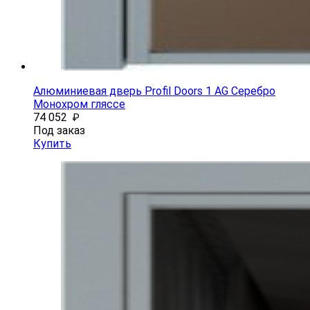
Алюминиевая дверь Profil Doors 1 AG Серебро
Монохром гляссе
74 052
₽
Под заказ
Купить