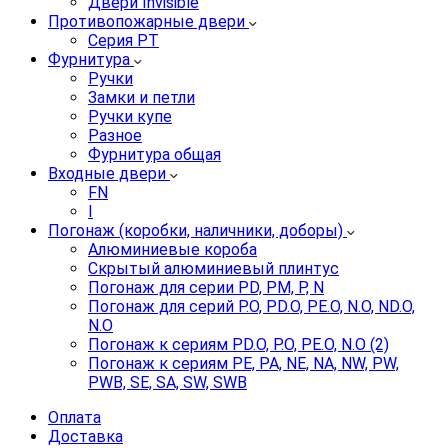
Двери Invisible
Противопожарные двери
Серия PT
Фурнитура
Ручки
Замки и петли
Ручки купе
Разное
Фурнитура общая
Входные двери
FN
I
Погонаж (коробки, наличники, доборы)
Алюминиевые короба
Скрытый алюминиевый плинтус
Погонаж для серии PD, PM, P, N
Погонаж для серий P.O, PD.O, PE.O, N.O, ND.O,
N.O
Погонаж к сериям PD.O, P.O, PE.O, N.O (2)
Погонаж к сериям PE, PA, NE, NA, NW, PW,
PWB, SE, SA, SW, SWB
Оплата
Доставка