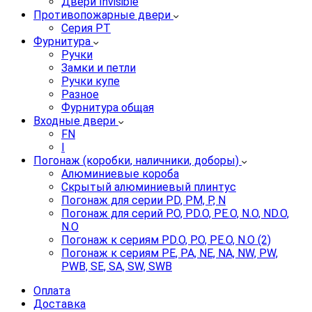
Двери Invisible
Противопожарные двери
Серия PT
Фурнитура
Ручки
Замки и петли
Ручки купе
Разное
Фурнитура общая
Входные двери
FN
I
Погонаж (коробки, наличники, доборы)
Алюминиевые короба
Скрытый алюминиевый плинтус
Погонаж для серии PD, PM, P, N
Погонаж для серий P.O, PD.O, PE.O, N.O, ND.O,
N.O
Погонаж к сериям PD.O, P.O, PE.O, N.O (2)
Погонаж к сериям PE, PA, NE, NA, NW, PW,
PWB, SE, SA, SW, SWB
Оплата
Доставка