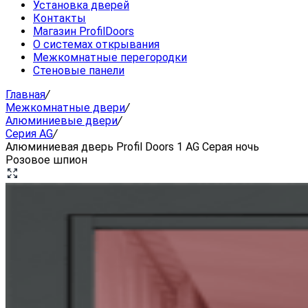
Установка дверей
Контакты
Магазин ProfilDoors
О системах открывания
Межкомнатные перегородки
Стеновые панели
Главная
/
Межкомнатные двери
/
Алюминиевые двери
/
Серия AG
/
Алюминиевая дверь Profil Doors 1 AG Серая ночь
Розовое шпион