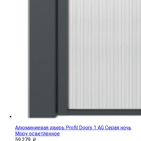
Алюминиевая дверь Profil Doors 1 AG Серая ночь
Мору осветленное
59 279
₽