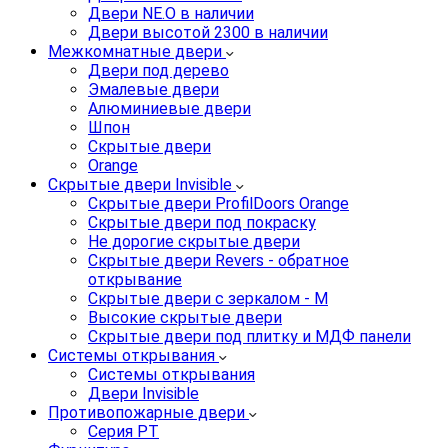
Двери NE.O в наличии
Двери высотой 2300 в наличии
Межкомнатные двери
Двери под дерево
Эмалевые двери
Алюминиевые двери
Шпон
Скрытые двери
Orange
Скрытые двери Invisible
Скрытые двери ProfilDoors Orange
Скрытые двери под покраску
Не дорогие скрытые двери
Скрытые двери Revers - обратное
открывание
Скрытые двери с зеркалом - M
Высокие скрытые двери
Скрытые двери под плитку и МДФ панели
Системы открывания
Системы открывания
Двери Invisible
Противопожарные двери
Серия PT