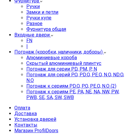
Фурнитура
Ручки
Замки и петли
Ручки купе
Разное
Фурнитура общая
Входные двери
FN
I
Погонаж (коробки, наличники, доборы)
Алюминиевые короба
Скрытый алюминиевый плинтус
Погонаж для серии PD, PM, P, N
Погонаж для серий P.O, PD.O, PE.O, N.O, ND.O,
N.O
Погонаж к сериям PD.O, P.O, PE.O, N.O (2)
Погонаж к сериям PE, PA, NE, NA, NW, PW,
PWB, SE, SA, SW, SWB
Оплата
Доставка
Установка дверей
Контакты
Магазин ProfilDoors