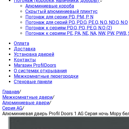
Погонаж (коробки, наличники, доборы)
Алюминиевые короба
Скрытый алюминиевый плинтус
Погонаж для серии PD, PM, P, N
Погонаж для серий P.O, PD.O, PE.O, N.O, ND.O, N.O
Погонаж к сериям PD.O, P.O, PE.O, N.O (2)
Погонаж к сериям PE, PA, NE, NA, NW, PW, PWB, 
Оплата
Доставка
Установка дверей
Контакты
Магазин ProfilDoors
О системах открывания
Межкомнатные перегородки
Стеновые панели
Главная
/
Межкомнатные двери
/
Алюминиевые двери
/
Серия AG
/
Алюминиевая дверь Profil Doors 1 AG Серая ночь Мору бе