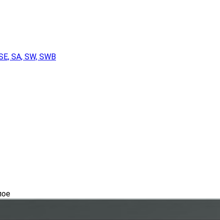
SE, SA, SW, SWB
лое