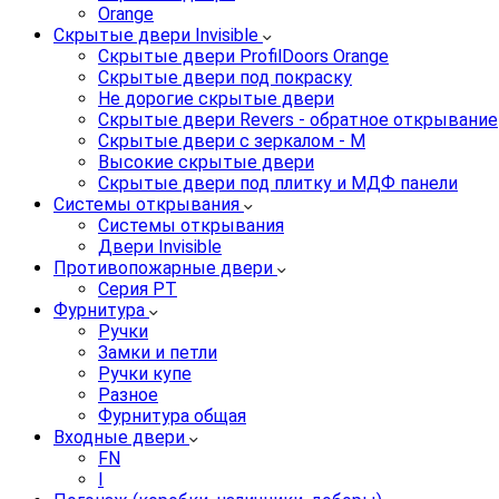
Orange
Скрытые двери Invisible
Скрытые двери ProfilDoors Orange
Скрытые двери под покраску
Не дорогие скрытые двери
Скрытые двери Revers - обратное открывание
Скрытые двери с зеркалом - M
Высокие скрытые двери
Скрытые двери под плитку и МДФ панели
Системы открывания
Системы открывания
Двери Invisible
Противопожарные двери
Серия PT
Фурнитура
Ручки
Замки и петли
Ручки купе
Разное
Фурнитура общая
Входные двери
FN
I