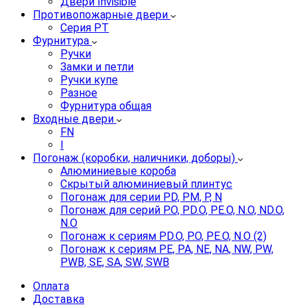
Двери Invisible
Противопожарные двери
Серия PT
Фурнитура
Ручки
Замки и петли
Ручки купе
Разное
Фурнитура общая
Входные двери
FN
I
Погонаж (коробки, наличники, доборы)
Алюминиевые короба
Скрытый алюминиевый плинтус
Погонаж для серии PD, PM, P, N
Погонаж для серий P.O, PD.O, PE.O, N.O, ND.O,
N.O
Погонаж к сериям PD.O, P.O, PE.O, N.O (2)
Погонаж к сериям PE, PA, NE, NA, NW, PW,
PWB, SE, SA, SW, SWB
Оплата
Доставка