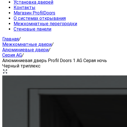
Установка дверей
Контакты
Магазин ProfilDoors
О системах открывания
Межкомнатные перегородки
Стеновые панели
Главная
/
Межкомнатные двери
/
Алюминиевые двери
/
Серия AG
/
Алюминиевая дверь Profil Doors 1 AG Серая ночь
Черный триплекс