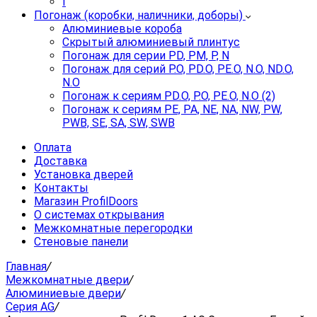
I
Погонаж (коробки, наличники, доборы)
Алюминиевые короба
Скрытый алюминиевый плинтус
Погонаж для серии PD, PM, P, N
Погонаж для серий P.O, PD.O, PE.O, N.O, ND.O,
N.O
Погонаж к сериям PD.O, P.O, PE.O, N.O (2)
Погонаж к сериям PE, PA, NE, NA, NW, PW,
PWB, SE, SA, SW, SWB
Оплата
Доставка
Установка дверей
Контакты
Магазин ProfilDoors
О системах открывания
Межкомнатные перегородки
Стеновые панели
Главная
/
Межкомнатные двери
/
Алюминиевые двери
/
Серия AG
/