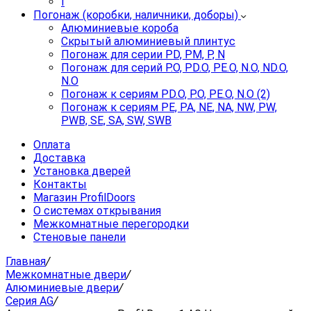
I
Погонаж (коробки, наличники, доборы)
Алюминиевые короба
Скрытый алюминиевый плинтус
Погонаж для серии PD, PM, P, N
Погонаж для серий P.O, PD.O, PE.O, N.O, ND.O,
N.O
Погонаж к сериям PD.O, P.O, PE.O, N.O (2)
Погонаж к сериям PE, PA, NE, NA, NW, PW,
PWB, SE, SA, SW, SWB
Оплата
Доставка
Установка дверей
Контакты
Магазин ProfilDoors
О системах открывания
Межкомнатные перегородки
Стеновые панели
Главная
/
Межкомнатные двери
/
Алюминиевые двери
/
Серия AG
/