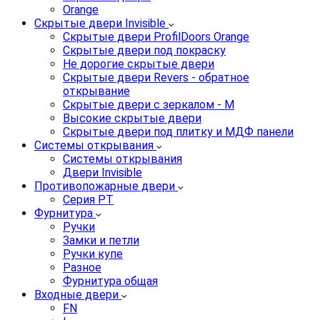
Orange
Скрытые двери Invisible
Скрытые двери ProfilDoors Orange
Скрытые двери под покраску
Не дорогие скрытые двери
Скрытые двери Revers - обратное
открывание
Скрытые двери с зеркалом - M
Высокие скрытые двери
Скрытые двери под плитку и МДФ панели
Системы открывания
Системы открывания
Двери Invisible
Противопожарные двери
Серия PT
Фурнитура
Ручки
Замки и петли
Ручки купе
Разное
Фурнитура общая
Входные двери
FN