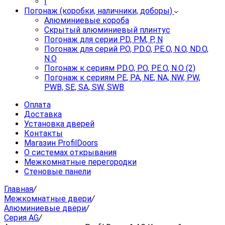
I
Погонаж (коробки, наличники, доборы)
Алюминиевые короба
Скрытый алюминиевый плинтус
Погонаж для серии PD, PM, P, N
Погонаж для серий P.O, PD.O, PE.O, N.O, ND.O,
N.O
Погонаж к сериям PD.O, P.O, PE.O, N.O (2)
Погонаж к сериям PE, PA, NE, NA, NW, PW,
PWB, SE, SA, SW, SWB
Оплата
Доставка
Установка дверей
Контакты
Магазин ProfilDoors
О системах открывания
Межкомнатные перегородки
Стеновые панели
Главная
/
Межкомнатные двери
/
Алюминиевые двери
/
Серия AG
/