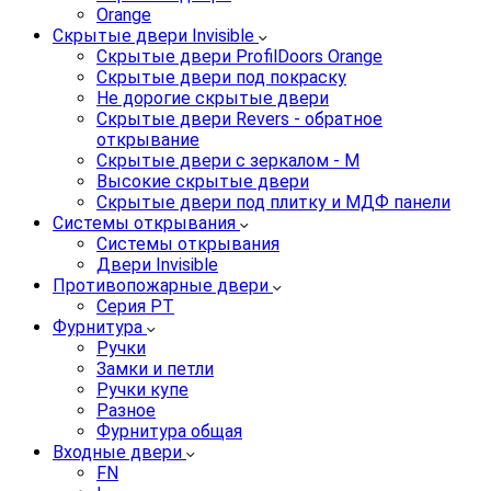
Orange
Скрытые двери Invisible
Скрытые двери ProfilDoors Orange
Скрытые двери под покраску
Не дорогие скрытые двери
Скрытые двери Revers - обратное
открывание
Скрытые двери с зеркалом - M
Высокие скрытые двери
Скрытые двери под плитку и МДФ панели
Системы открывания
Системы открывания
Двери Invisible
Противопожарные двери
Серия PT
Фурнитура
Ручки
Замки и петли
Ручки купе
Разное
Фурнитура общая
Входные двери
FN