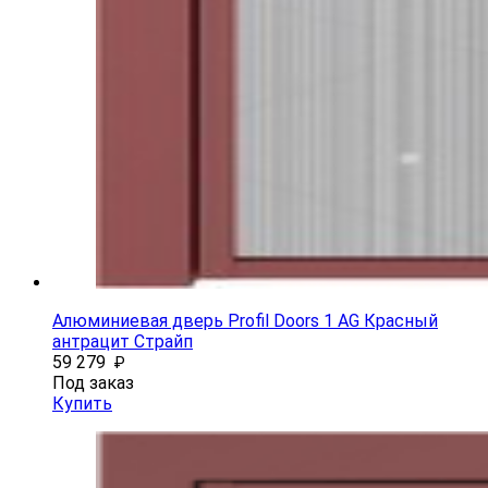
Алюминиевая дверь Profil Doors 1 AG Красный
антрацит Страйп
59 279
₽
Под заказ
Купить