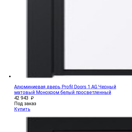
Алюминиевая дверь Profil Doors 1 AG Черный
матовый Монохром белый просветленный
42 943
₽
Под заказ
Купить