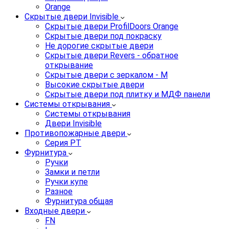
Orange
Скрытые двери Invisible
Скрытые двери ProfilDoors Orange
Скрытые двери под покраску
Не дорогие скрытые двери
Скрытые двери Revers - обратное
открывание
Скрытые двери с зеркалом - M
Высокие скрытые двери
Скрытые двери под плитку и МДФ панели
Системы открывания
Системы открывания
Двери Invisible
Противопожарные двери
Серия PT
Фурнитура
Ручки
Замки и петли
Ручки купе
Разное
Фурнитура общая
Входные двери
FN