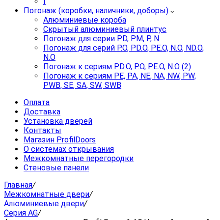
I
Погонаж (коробки, наличники, доборы)
Алюминиевые короба
Скрытый алюминиевый плинтус
Погонаж для серии PD, PM, P, N
Погонаж для серий P.O, PD.O, PE.O, N.O, ND.O,
N.O
Погонаж к сериям PD.O, P.O, PE.O, N.O (2)
Погонаж к сериям PE, PA, NE, NA, NW, PW,
PWB, SE, SA, SW, SWB
Оплата
Доставка
Установка дверей
Контакты
Магазин ProfilDoors
О системах открывания
Межкомнатные перегородки
Стеновые панели
Главная
/
Межкомнатные двери
/
Алюминиевые двери
/
Серия AG
/