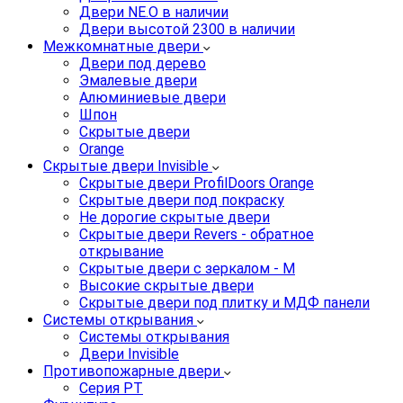
Двери NE.O в наличии
Двери высотой 2300 в наличии
Межкомнатные двери
Двери под дерево
Эмалевые двери
Алюминиевые двери
Шпон
Скрытые двери
Orange
Скрытые двери Invisible
Скрытые двери ProfilDoors Orange
Скрытые двери под покраску
Не дорогие скрытые двери
Скрытые двери Revers - обратное
открывание
Скрытые двери с зеркалом - M
Высокие скрытые двери
Скрытые двери под плитку и МДФ панели
Системы открывания
Системы открывания
Двери Invisible
Противопожарные двери
Серия PT