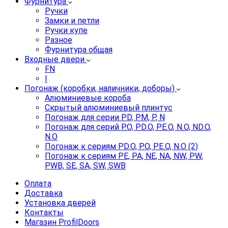
Фурнитура
Ручки
Замки и петли
Ручки купе
Разное
Фурнитура общая
Входные двери
FN
I
Погонаж (коробки, наличники, доборы)
Алюминиевые короба
Скрытый алюминиевый плинтус
Погонаж для серии PD, PM, P, N
Погонаж для серий P.O, PD.O, PE.O, N.O, ND.O,
N.O
Погонаж к сериям PD.O, P.O, PE.O, N.O (2)
Погонаж к сериям PE, PA, NE, NA, NW, PW,
PWB, SE, SA, SW, SWB
Оплата
Доставка
Установка дверей
Контакты
Магазин ProfilDoors