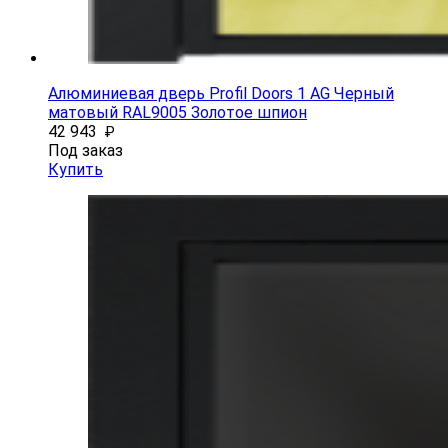
Алюминиевая дверь Profil Doors 1 AG Черный
матовый RAL9005 Золотое шпион
42 943
₽
Под заказ
Купить