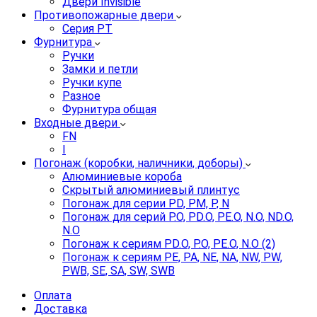
Двери Invisible
Противопожарные двери
Серия PT
Фурнитура
Ручки
Замки и петли
Ручки купе
Разное
Фурнитура общая
Входные двери
FN
I
Погонаж (коробки, наличники, доборы)
Алюминиевые короба
Скрытый алюминиевый плинтус
Погонаж для серии PD, PM, P, N
Погонаж для серий P.O, PD.O, PE.O, N.O, ND.O,
N.O
Погонаж к сериям PD.O, P.O, PE.O, N.O (2)
Погонаж к сериям PE, PA, NE, NA, NW, PW,
PWB, SE, SA, SW, SWB
Оплата
Доставка