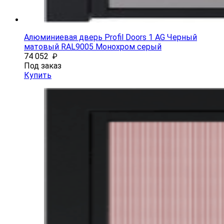
Алюминиевая дверь Profil Doors 1 AG Черный
матовый RAL9005 Монохром серый
74 052
₽
Под заказ
Купить