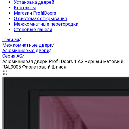
Установка дверей
Контакты
Магазин ProfilDoors
О системах открывания
Межкомнатные перегородки
Стеновые панели
Главная
/
Межкомнатные двери
/
Алюминиевые двери
/
Серия AG
/
Алюминиевая дверь Profil Doors 1 AG Черный матовый
RAL9005 Фиолетовый Шпион