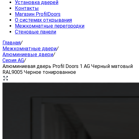
Установка дверей
Контакты
Магазин ProfilDoors
О системах открывания
Межкомнатные перегородки
Стеновые панели
Главная
/
Межкомнатные двери
/
Алюминиевые двери
/
Серия AG
/
Алюминиевая дверь Profil Doors 1 AG Черный матовый
RAL9005 Черное тонированное