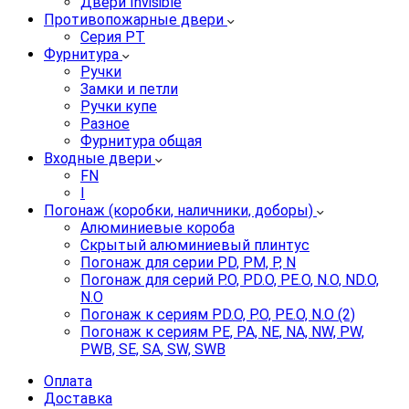
Двери Invisible
Противопожарные двери
Серия PT
Фурнитура
Ручки
Замки и петли
Ручки купе
Разное
Фурнитура общая
Входные двери
FN
I
Погонаж (коробки, наличники, доборы)
Алюминиевые короба
Скрытый алюминиевый плинтус
Погонаж для серии PD, PM, P, N
Погонаж для серий P.O, PD.O, PE.O, N.O, ND.O,
N.O
Погонаж к сериям PD.O, P.O, PE.O, N.O (2)
Погонаж к сериям PE, PA, NE, NA, NW, PW,
PWB, SE, SA, SW, SWB
Оплата
Доставка