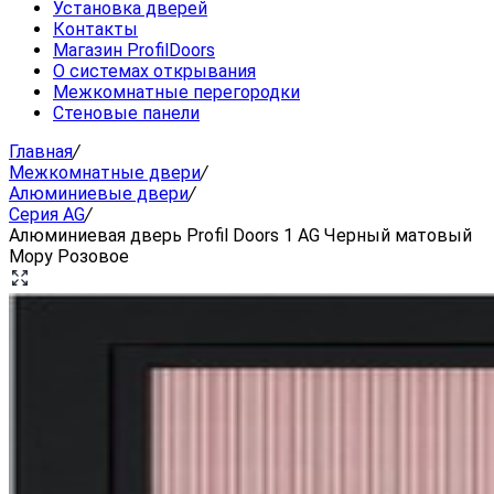
Установка дверей
Контакты
Магазин ProfilDoors
О системах открывания
Межкомнатные перегородки
Стеновые панели
Главная
/
Межкомнатные двери
/
Алюминиевые двери
/
Серия AG
/
Алюминиевая дверь Profil Doors 1 AG Черный матовый
Мору Розовое