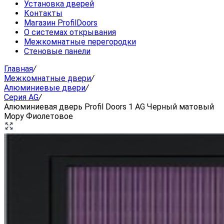
Установка дверей
Контакты
Магазин ProfilDoors
О системах открывания
Межкомнатные перегородки
Стеновые панели
Главная
/
Межкомнатные двери
/
Алюминиевые двери
/
Серия AG
/
Алюминиевая дверь Profil Doors 1 AG Черный матовый
Мору Фиолетовое