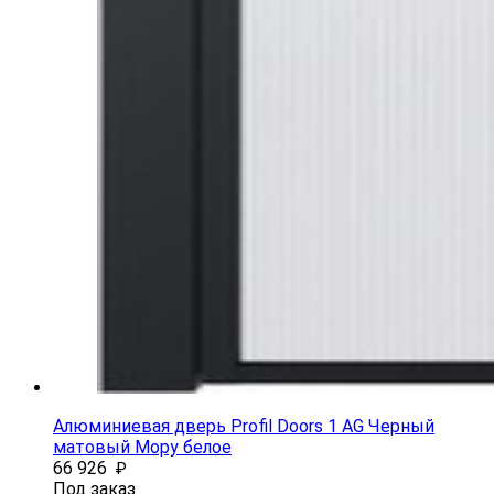
Алюминиевая дверь Profil Doors 1 AG Черный
матовый Мору белое
66 926
₽
Под заказ