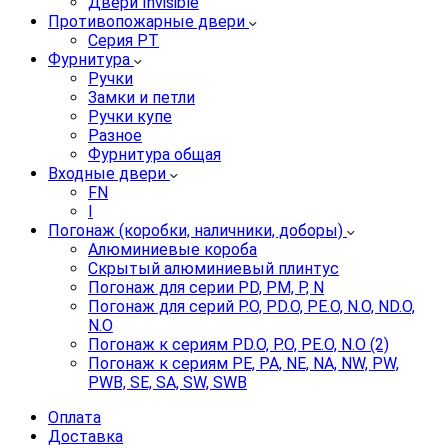
Двери Invisible
Противопожарные двери
Серия PT
Фурнитура
Ручки
Замки и петли
Ручки купе
Разное
Фурнитура общая
Входные двери
FN
I
Погонаж (коробки, наличники, доборы)
Алюминиевые короба
Скрытый алюминиевый плинтус
Погонаж для серии PD, PM, P, N
Погонаж для серий P.O, PD.O, PE.O, N.O, ND.O,
N.O
Погонаж к сериям PD.O, P.O, PE.O, N.O (2)
Погонаж к сериям PE, PA, NE, NA, NW, PW,
PWB, SE, SA, SW, SWB
Оплата
Доставка