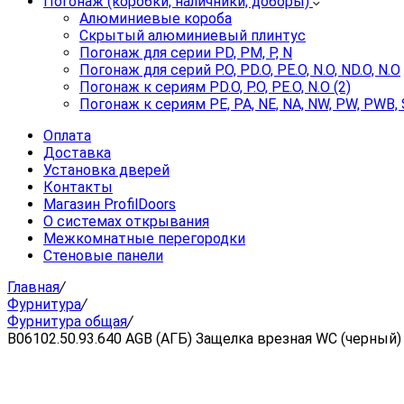
Погонаж (коробки, наличники, доборы)
Алюминиевые короба
Скрытый алюминиевый плинтус
Погонаж для серии PD, PM, P, N
Погонаж для серий P.O, PD.O, PE.O, N.O, ND.O, N.O
Погонаж к сериям PD.O, P.O, PE.O, N.O (2)
Погонаж к сериям PE, PA, NE, NA, NW, PW, PWB, 
Оплата
Доставка
Установка дверей
Контакты
Магазин ProfilDoors
О системах открывания
Межкомнатные перегородки
Стеновые панели
Главная
/
Фурнитура
/
Фурнитура общая
/
B06102.50.93.640 AGB (АГБ) Защелка врезная WC (черный)