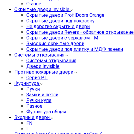
Orange
Скрытые двери Invisible
Скрытые двери ProfilDoors Orange
Скрытые двери под покраску
Не дорогие скрытые двери
Скрытые двери Revers - обратное открывание
Скрытые двери с зеркалом - M
Высокие скрытые двери
Скрытые двери под плитку и МДФ панели
Системы открывания
Системы открывания
Двери Invisible
Противопожарные двери
Серия PT
Фурнитура
Ручки
Замки и петли
Ручки купе
Разное
Фурнитура общая
Входные двери
FN
I