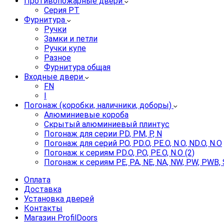
Противопожарные двери
Серия PT
Фурнитура
Ручки
Замки и петли
Ручки купе
Разное
Фурнитура общая
Входные двери
FN
I
Погонаж (коробки, наличники, доборы)
Алюминиевые короба
Скрытый алюминиевый плинтус
Погонаж для серии PD, PM, P, N
Погонаж для серий P.O, PD.O, PE.O, N.O, ND.O, N.O
Погонаж к сериям PD.O, P.O, PE.O, N.O (2)
Погонаж к сериям PE, PA, NE, NA, NW, PW, PWB, 
Оплата
Доставка
Установка дверей
Контакты
Магазин ProfilDoors