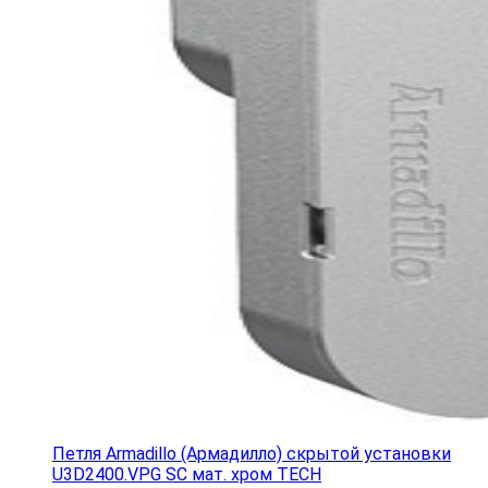
Петля Armadillo (Армадилло) скрытой установки
U3D2400.VPG SC мат. хром TECH