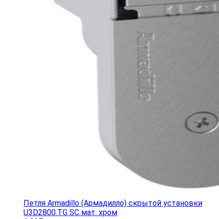
Петля Armadillo (Армадилло) скрытой установки
U3D2800.TG SC мат. хром