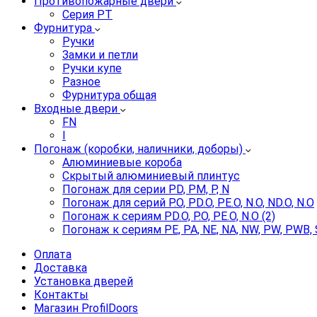
Противопожарные двери
Серия PT
Фурнитура
Ручки
Замки и петли
Ручки купе
Разное
Фурнитура общая
Входные двери
FN
I
Погонаж (коробки, наличники, доборы)
Алюминиевые короба
Скрытый алюминиевый плинтус
Погонаж для серии PD, PM, P, N
Погонаж для серий P.O, PD.O, PE.O, N.O, ND.O, N.O
Погонаж к сериям PD.O, P.O, PE.O, N.O (2)
Погонаж к сериям PE, PA, NE, NA, NW, PW, PWB, 
Оплата
Доставка
Установка дверей
Контакты
Магазин ProfilDoors