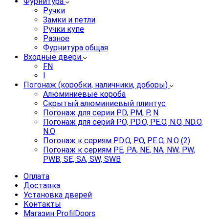
Фурнитура
Ручки
Замки и петли
Ручки купе
Разное
Фурнитура общая
Входные двери
FN
I
Погонаж (коробки, наличники, доборы)
Алюминиевые короба
Скрытый алюминиевый плинтус
Погонаж для серии PD, PM, P, N
Погонаж для серий P.O, PD.O, PE.O, N.O, ND.O,
N.O
Погонаж к сериям PD.O, P.O, PE.O, N.O (2)
Погонаж к сериям PE, PA, NE, NA, NW, PW,
PWB, SE, SA, SW, SWB
Оплата
Доставка
Установка дверей
Контакты
Магазин ProfilDoors