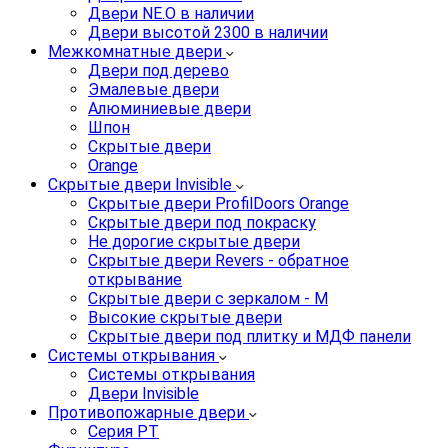
Двери NE.O в наличии
Двери высотой 2300 в наличии
Межкомнатные двери
Двери под дерево
Эмалевые двери
Алюминиевые двери
Шпон
Скрытые двери
Orange
Скрытые двери Invisible
Скрытые двери ProfilDoors Orange
Скрытые двери под покраску
Не дорогие скрытые двери
Скрытые двери Revers - обратное
открывание
Скрытые двери с зеркалом - M
Высокие скрытые двери
Скрытые двери под плитку и МДФ панели
Системы открывания
Системы открывания
Двери Invisible
Противопожарные двери
Серия PT