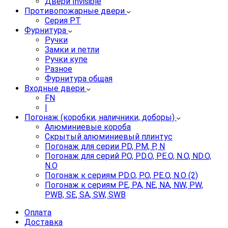
Двери Invisible
Противопожарные двери
Серия PT
Фурнитура
Ручки
Замки и петли
Ручки купе
Разное
Фурнитура общая
Входные двери
FN
I
Погонаж (коробки, наличники, доборы)
Алюминиевые короба
Скрытый алюминиевый плинтус
Погонаж для серии PD, PM, P, N
Погонаж для серий P.O, PD.O, PE.O, N.O, ND.O,
N.O
Погонаж к сериям PD.O, P.O, PE.O, N.O (2)
Погонаж к сериям PE, PA, NE, NA, NW, PW,
PWB, SE, SA, SW, SWB
Оплата
Доставка