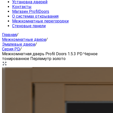
Установка дверей
Контакты
Магазин ProfilDoors
О системах открывания
Межкомнатные перегородки
Стеновые панели
Главная
/
Межкомнатные двери
/
Эмалевые двери
/
Серия PD
/
Межкомнатная дверь Profil Doors 1.5.3 PD Черное
тонированное Перламутр золото