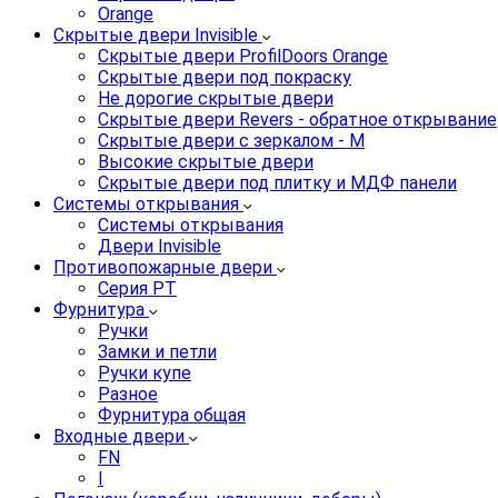
Orange
Скрытые двери Invisible
Скрытые двери ProfilDoors Orange
Скрытые двери под покраску
Не дорогие скрытые двери
Скрытые двери Revers - обратное открывание
Скрытые двери с зеркалом - M
Высокие скрытые двери
Скрытые двери под плитку и МДФ панели
Системы открывания
Системы открывания
Двери Invisible
Противопожарные двери
Серия PT
Фурнитура
Ручки
Замки и петли
Ручки купе
Разное
Фурнитура общая
Входные двери
FN
I