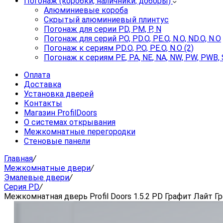
Погонаж (коробки, наличники, доборы)
Алюминиевые короба
Скрытый алюминиевый плинтус
Погонаж для серии PD, PM, P, N
Погонаж для серий P.O, PD.O, PE.O, N.O, ND.O, N.O
Погонаж к сериям PD.O, P.O, PE.O, N.O (2)
Погонаж к сериям PE, PA, NE, NA, NW, PW, PWB, 
Оплата
Доставка
Установка дверей
Контакты
Магазин ProfilDoors
О системах открывания
Межкомнатные перегородки
Стеновые панели
Главная
/
Межкомнатные двери
/
Эмалевые двери
/
Серия PD
/
Межкомнатная дверь Profil Doors 1.5.2 PD Графит Лайт Гр