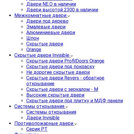
Двери NE.O в наличии
Двери высотой 2300 в наличии
Межкомнатные двери
Двери под дерево
Эмалевые двери
Алюминиевые двери
Шпон
Скрытые двери
Orange
Скрытые двери Invisible
Скрытые двери ProfilDoors Orange
Скрытые двери под покраску
Не дорогие скрытые двери
Скрытые двери Revers - обратное
открывание
Скрытые двери с зеркалом - M
Высокие скрытые двери
Скрытые двери под плитку и МДФ панели
Системы открывания
Системы открывания
Двери Invisible
Противопожарные двери
Серия PT