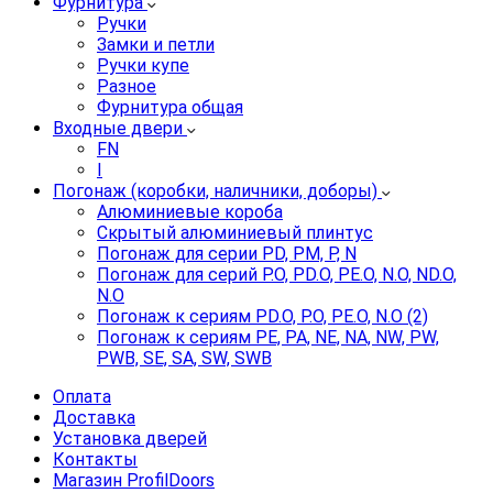
Фурнитура
Ручки
Замки и петли
Ручки купе
Разное
Фурнитура общая
Входные двери
FN
I
Погонаж (коробки, наличники, доборы)
Алюминиевые короба
Скрытый алюминиевый плинтус
Погонаж для серии PD, PM, P, N
Погонаж для серий P.O, PD.O, PE.O, N.O, ND.O,
N.O
Погонаж к сериям PD.O, P.O, PE.O, N.O (2)
Погонаж к сериям PE, PA, NE, NA, NW, PW,
PWB, SE, SA, SW, SWB
Оплата
Доставка
Установка дверей
Контакты
Магазин ProfilDoors