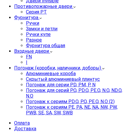
Двери Invisible
Противопожарные двери
Серия PT
Фурнитура
Ручки
Замки и петли
Ручки купе
Разное
Фурнитура общая
Входные двери
FN
I
Погонаж (коробки, наличники, доборы)
Алюминиевые короба
Скрытый алюминиевый плинтус
Погонаж для серии PD, PM, P, N
Погонаж для серий P.O, PD.O, PE.O, N.O, ND.O,
N.O
Погонаж к сериям PD.O, P.O, PE.O, N.O (2)
Погонаж к сериям PE, PA, NE, NA, NW, PW,
PWB, SE, SA, SW, SWB
Оплата
Доставка