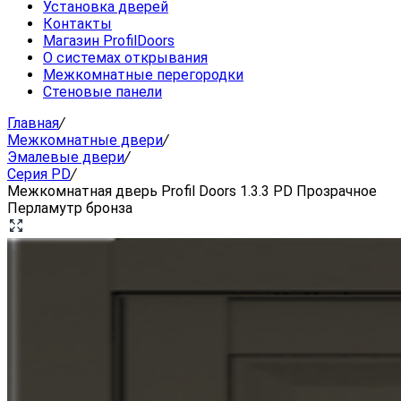
Установка дверей
Контакты
Магазин ProfilDoors
О системах открывания
Межкомнатные перегородки
Стеновые панели
Главная
/
Межкомнатные двери
/
Эмалевые двери
/
Серия PD
/
Межкомнатная дверь Profil Doors 1.3.3 PD Прозрачное
Перламутр бронза