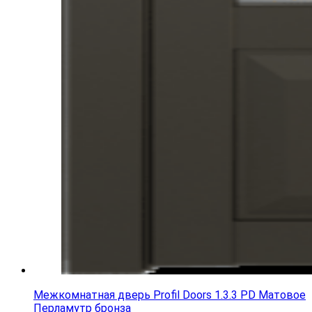
Межкомнатная дверь Profil Doors 1.3.3 PD Матовое
Перламутр бронза