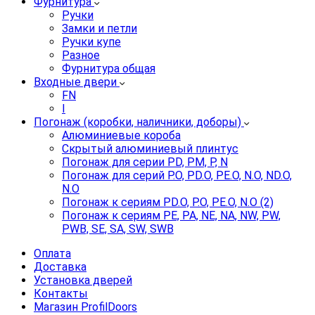
Фурнитура
Ручки
Замки и петли
Ручки купе
Разное
Фурнитура общая
Входные двери
FN
I
Погонаж (коробки, наличники, доборы)
Алюминиевые короба
Скрытый алюминиевый плинтус
Погонаж для серии PD, PM, P, N
Погонаж для серий P.O, PD.O, PE.O, N.O, ND.O,
N.O
Погонаж к сериям PD.O, P.O, PE.O, N.O (2)
Погонаж к сериям PE, PA, NE, NA, NW, PW,
PWB, SE, SA, SW, SWB
Оплата
Доставка
Установка дверей
Контакты
Магазин ProfilDoors