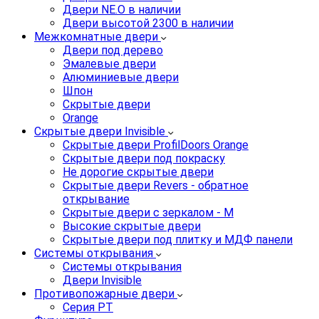
Двери NE.O в наличии
Двери высотой 2300 в наличии
Межкомнатные двери
Двери под дерево
Эмалевые двери
Алюминиевые двери
Шпон
Скрытые двери
Orange
Скрытые двери Invisible
Скрытые двери ProfilDoors Orange
Скрытые двери под покраску
Не дорогие скрытые двери
Скрытые двери Revers - обратное
открывание
Скрытые двери с зеркалом - M
Высокие скрытые двери
Скрытые двери под плитку и МДФ панели
Системы открывания
Системы открывания
Двери Invisible
Противопожарные двери
Серия PT