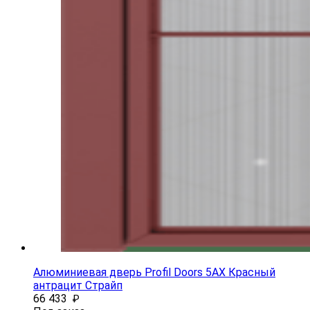
Алюминиевая дверь Profil Doors 5AX Красный
антрацит Страйп
66 433
₽