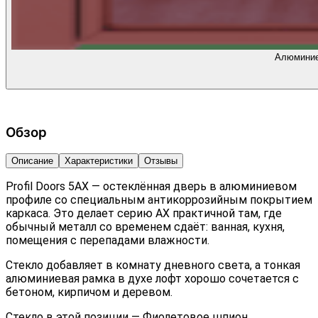
Алюминиев
Обзор
Описание
Характеристики
Отзывы
Profil Doors 5AX — остеклённая дверь в алюминиевом
профиле со специальным антикоррозийным покрытием
каркаса. Это делает серию AX практичной там, где
обычный металл со временем сдаёт: ванная, кухня,
помещения с перепадами влажности.
Стекло добавляет в комнату дневного света, а тонкая
алюминиевая рамка в духе лофт хорошо сочетается с
бетоном, кирпичом и деревом.
Стекло в этой позиции — Фиолетовое шпион.